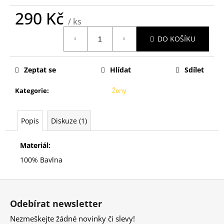
č
u
290 Kč
/ ks
j
Měrná
e
DO KOŠÍKU
cena:
m
e
Zeptat se
Hlídat
Sdílet
Kategorie
:
Ženy
Popis
Diskuze (1)
Materiál:
100% Bavlna
Z
á
Odebírat newsletter
p
Nezmeškejte žádné novinky či slevy!