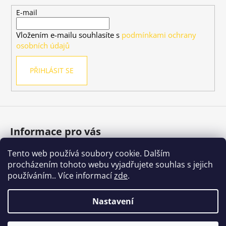
a
t
E-mail
í
Vložením e-mailu souhlasíte s
podmínkami ochrany
osobních údajů
PŘIHLÁSIT SE
Informace pro vás
Tento web používá soubory cookie. Dalším
Jak nakupovat
procházením tohoto webu vyjadřujete souhlas s jejich
Obchodní podmínky
používáním.. Více informací
zde
.
Podmínky ochrany osobních údajů
Nastavení
Vytvořil Shoptet
Copyright 2026
Nachmelená Opice
. Všechna práva