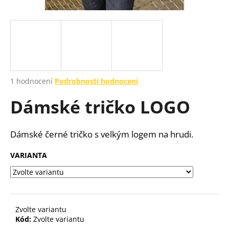
a
j
í
t
?
Průměrné
1 hodnocení
Podrobnosti hodnocení
hodnocení
Dámské tričko LOGO
produktu
je
HLEDAT
4,0
z
Dámské černé tričko s velkým logem na hrudi.
5
hvězdiček.
VARIANTA
D
o
p
o
r
Zvolte variantu
u
Kód:
Zvolte variantu