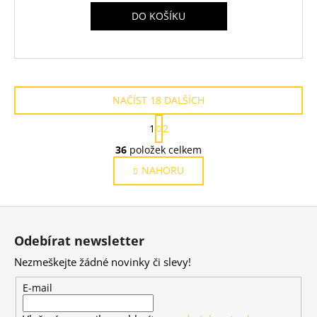
DO KOŠÍKU
NAČÍST 18 DALŠÍCH
S
1
2
t
O
r
36
položek celkem
v
á
NAHORU
l
n
k
á
o
d
Z
v
a
á
á
c
Odebírat newsletter
n
p
í
í
Nezmeškejte žádné novinky či slevy!
p
a
r
t
E-mail
v
í
k