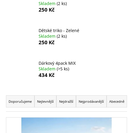
Skladem
(2 ks)
a
250 Kč
j
í
t
Dětské triko - Zelené
Skladem
(2 ks)
?
250 Kč
Dárkový 4pack MIX
HLEDAT
Skladem
(>5 ks)
434 Kč
Ř
D
o
a
Doporučujeme
Nejlevnější
Nejdražší
Nejprodávanější
Abecedně
p
z
o
e
V
r
n
u
ý