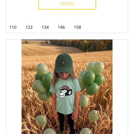
DETAIL
110
122
134
146
158