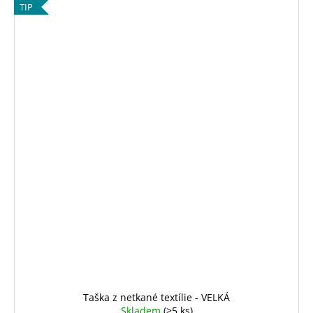
TIP
Taška z netkané textílie - VELKÁ
Skladem
(>5 ks)