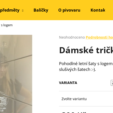
 předměty
Balíčky
O pivovaru
Kontakt
 s logem
Co potřebujete najít?
Průměrné
Neohodnoceno
Podrobnosti h
hodnocení
Dámské trič
produktu
HLEDAT
je
0,0
z
Pohodlné letní šaty s logem
5
Doporučujeme
slušivých šatech :-).
hvězdiček.
VARIANTA
Zvolte variantu