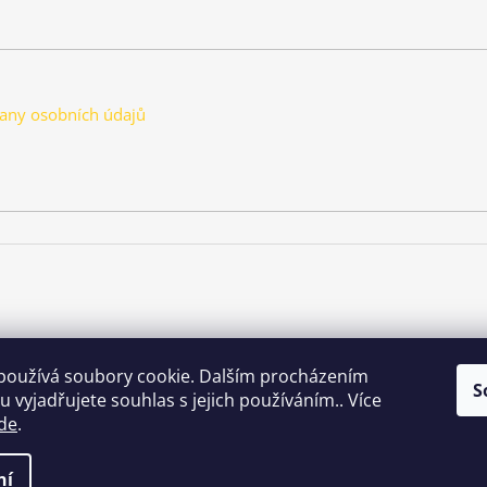
any osobních údajů
používá soubory cookie. Dalším procházením
S
 vyjadřujete souhlas s jejich používáním.. Více
de
.
 vyhrazena.
Upravit nastavení cookies
ní