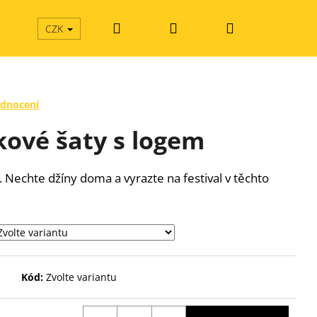
Hledat
Přihlášení
Nákupní
CZK
košík
odnocení
kové šaty s logem
. Nechte džíny doma a vyrazte na festival v těchto
Kód:
Zvolte variantu