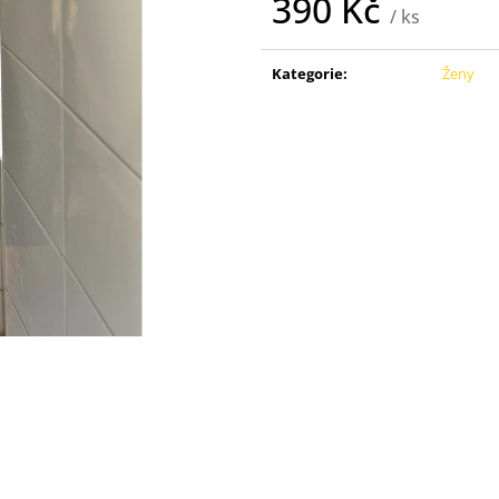
390 Kč
/ ks
Měrná
cena:
Kategorie
:
Ženy