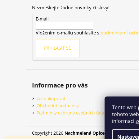
p
Nezmeškejte žádné novinky či slevy!
a
t
E-mail
í
Vložením e-mailu souhlasíte s
podmínkami ochr
PŘIHLÁSIT SE
Informace pro vás
Jak nakupovat
Obchodní podmínky
Tento web 
Podmínky ochrany osobních údajů
tohoto webu
informací
z
Copyright 2026
Nachmelená Opice
. Všechna práva
Nastave