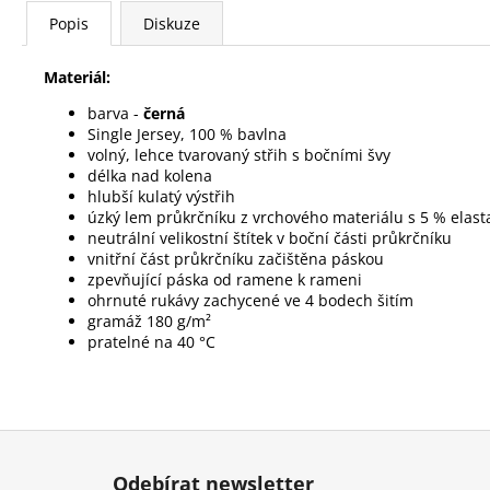
Popis
Diskuze
Materiál:
barva -
černá
Single Jersey, 100 % bavlna
volný, lehce tvarovaný střih s bočními švy
délka nad kolena
hlubší kulatý výstřih
úzký lem průkrčníku z vrchového materiálu s 5 % elas
neutrální velikostní štítek v boční části průkrčníku
vnitřní část průkrčníku začištěna páskou
zpevňující páska od ramene k rameni
ohrnuté rukávy zachycené ve 4 bodech šitím
gramáž
180 g/m²
pratelné na 40 °C
Z
á
Odebírat newsletter